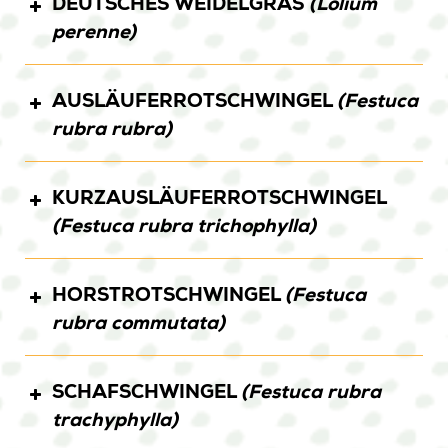
DEUTSCHES WEIDELGRAS
(Lolium
perenne)
AUSLÄUFERROTSCHWINGEL
(Festuca
COLETTA
PYRUS
SCARLETTA
rubra rubra)
SYRINGA
TILIA
KURZAUSLÄUFERROTSCHWINGEL
BREAKDANCE
CARIMBO
MAMBO
(Festuca rubra trichophylla)
ROLAND 21
HORSTROTSCHWINGEL
(Festuca
BORLUNA
rubra commutata)
SCHAFSCHWINGEL
(Festuca rubra
SMARAGD
trachyphylla)