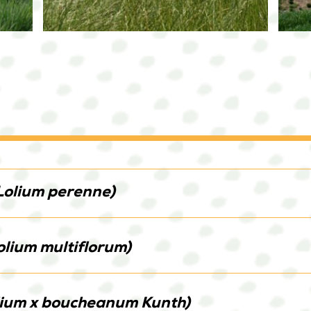
Lolium perenne)
olium multiflorum)
IS (M)
MITCH (M)
SENADA
SERAFINA
S
lium x boucheanum Kunth)
ILVIUS
Das Deutsche Weidelgras 