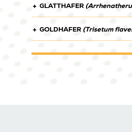
GLATTHAFER
(Arrhenatherum
DRAGONER
HUSAR
MUSKETI
GOLDHAFER
(Trisetum flave
ARONE
TRISETT 51