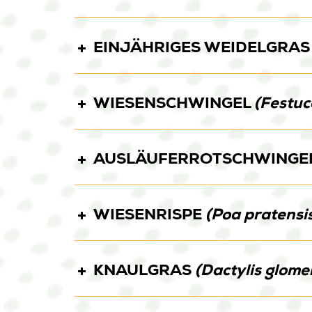
EINJÄHRIGES WEIDELGRA
LEONIS
PIROL
WIESENSCHWINGEL
(Festuc
ARMINIUS
BORMITRA
GONZA
AUSLÄUFERROTSCHWINGE
COSIMA
COSMOLIT
COSMON
WIESENRISPE
(Poa pratensi
ROLAND 21
KNAULGRAS
(Dactylis glome
LATO