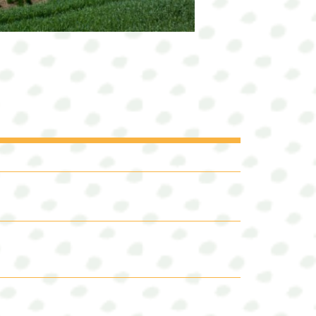
EVERIN
SZS FLAVOURY (M)
ist ein mehrjähriges