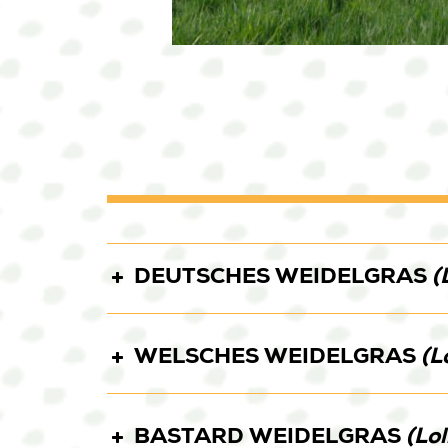
DEUTSCHES WEIDELGRAS
(
WELSCHES WEIDELGRAS
(L
ABERAVON
ARTESIA (M)
FERR
BASTARD WEIDELGRAS
(Lo
DAPHNIS
HERA
MUSTELA
S