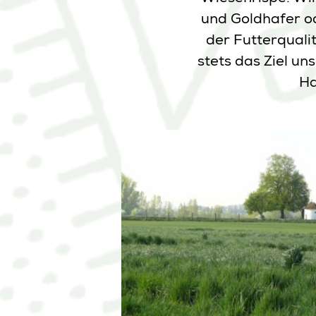
und Goldhafer od
der Futterquali
stets das Ziel u
Ha