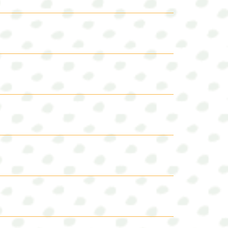
eibt zeitig im Frühjahr aus.
zeichnet sich durch eine
ein überwinterndes bis
keit, intensives
t blattreichen Horsten und
rittfeste, dichte Narben
higsten Gräserarten. Die
htigsten und wertvollsten
schenform zwischen
d der Nachwuchs sind stark
gten Klimas, das
 Weidelgras,
Wasserversorgung abhängig.
gras auf Dauergrünland
ung zwischen kurz- u.
hst nach den Nutzungen
 ein nicht winterhartes
. Es ist langlebiger und
halb in der
überwiegt der Anbau als
ährige bis zweijährige
ich möglichst viermal
fruchtanbau erfolgt die
agreicher als das Deutsche
ausdauerndes,
Welschen Weidelgras. Der
mehrjährige Futterpflanze
reibt im Frühjahr relativ
ei ausreichender
qualitativ hochwertigsten
ichbar. Weiter wird es in
usläufertreibende und
Mäh- als auch Weidegrasland
 Weidelgras und im
erarten zu unterscheiden,
au geeignet. Es ist nicht so